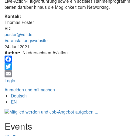
Live-Action-Flugvorführung sowie ein soziales Rahmenprogramm
bieten darüber hinaus die Möglichkeit zum Networking.
Kontakt
Thomas Poster
VDI
poster@vdi.de
Veranstaltungswebsite
24 Juni 2021
Author
Niedersachsen Aviation
Facebook
Twitter
Login
Email
Anmelden und mitmachen
Deutsch
EN
Events