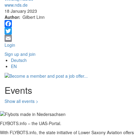
www.nds.de
18 January 2023
Author
Gilbert Linn
Facebook
Twitter
Login
Email
Sign up and join
Deutsch
EN
Events
Show all events >
FLYBOTS.info – the UAS-Portal.
With FLYBOTS.info, the state initiative of Lower Saxony Aviation offers